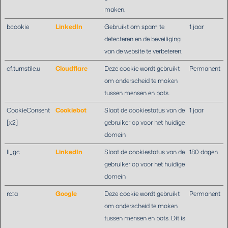
maken.
bcookie
LinkedIn
Gebruikt om spam te
1 jaar
detecteren en de beveiliging
van de website te verbeteren.
cf.turnstile.u
Cloudflare
Deze cookie wordt gebruikt
Permanent
om onderscheid te maken
tussen mensen en bots.
CookieConsent
Cookiebot
Slaat de cookiestatus van de
1 jaar
[x2]
gebruiker op voor het huidige
domein
li_gc
LinkedIn
Slaat de cookiestatus van de
180 dagen
gebruiker op voor het huidige
domein
rc::a
Google
Deze cookie wordt gebruikt
Permanent
om onderscheid te maken
tussen mensen en bots. Dit is