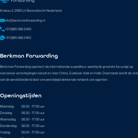
Krakau 3, 2993 LV Barendrecht Nederland
info@berkmanforwarding.nl
+31 (0)85 086 2400
+31 (0)85 086 2453
Berkman Forwarding
Berkman Forwarding opereert als internationale expediteur, waarbij de grootste focus ligt op
overzeese verschepingen vanuit en naar China, Zuidoost-Azië en India. Daarnaast wordt de rest
van de wereld bediend door ons wereldwijd dekkende netwerk van agenten.
Openingstijden
Maandag
08:30 - 17:00 uur
Dinsdag
08:30 - 17:00 uur
Woensdag
08:30 - 17:00 uur
Donderdag
08:30 - 17:00 uur
Vrijdag
08:30 - 17:00 uur