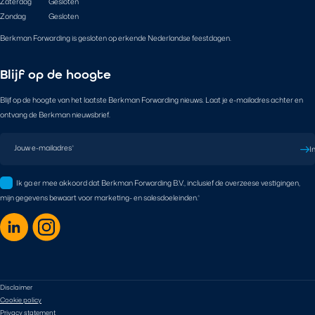
Zaterdag
Gesloten
Zondag
Gesloten
Berkman Forwarding is gesloten op erkende Nederlandse feestdagen.
Blijf op de hoogte
Blijf op de hoogte van het laatste Berkman Forwarding nieuws. Laat je e-mailadres achter en
ontvang de Berkman nieuwsbrief.
Jouw e-mailadres
*
I
Ik ga er mee akkoord dat Berkman Forwarding B.V., inclusief de overzeese vestigingen,
mijn gegevens bewaart voor marketing- en salesdoeleinden.
*
Disclaimer
Cookie policy
Privacy statement