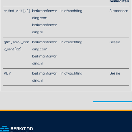
bewaartermi
er_first_visit [x2]
berkmanforwar
In afwachting
3 maanden
ding.com
berkmanforwar
ding.nl
gtm_scroll_con
berkmanforwar
In afwachting
Sessie
v_sent [x2]
ding.com
berkmanforwar
ding.nl
KEY
berkmanforwar
In afwachting
Sessie
ding.nl