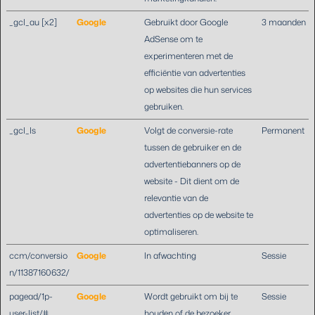
_gcl_au [x2]
Google
Gebruikt door Google
3 maanden
AdSense om te
experimenteren met de
efficiëntie van advertenties
op websites die hun services
gebruiken.
_gcl_ls
Google
Volgt de conversie-rate
Permanent
tussen de gebruiker en de
advertentiebanners op de
website - Dit dient om de
relevantie van de
advertenties op de website te
optimaliseren.
ccm/conversio
Google
In afwachting
Sessie
n/11387160632/
pagead/1p-
Google
Wordt gebruikt om bij te
Sessie
user-list/#
houden of de bezoeker