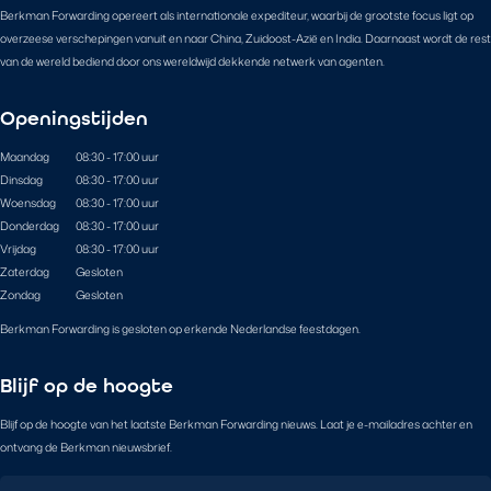
Berkman Forwarding opereert als internationale expediteur, waarbij de grootste focus ligt op
overzeese verschepingen vanuit en naar China, Zuidoost-Azië en India. Daarnaast wordt de rest
van de wereld bediend door ons wereldwijd dekkende netwerk van agenten.
Openingstijden
Maandag
08:30 - 17:00 uur
Dinsdag
08:30 - 17:00 uur
Woensdag
08:30 - 17:00 uur
Donderdag
08:30 - 17:00 uur
Vrijdag
08:30 - 17:00 uur
Zaterdag
Gesloten
Zondag
Gesloten
Berkman Forwarding is gesloten op erkende Nederlandse feestdagen.
Blijf op de hoogte
Blijf op de hoogte van het laatste Berkman Forwarding nieuws. Laat je e-mailadres achter en
ontvang de Berkman nieuwsbrief.