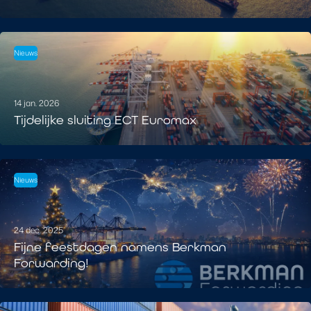
Nieuws
14 jan. 2026
Tijdelijke sluiting ECT Euromax
Nieuws
24 dec. 2025
Fijne feestdagen namens Berkman
Forwarding!