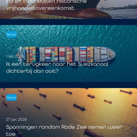
EU en India sluiten historische
vrijhandelsovereenkomst
Nieuws
1 feb. 2026
Is een terugkeer naar het Suezkanaal
dichterbij dan ooit?
Nieuws
27 jan. 2026
Spanningen rondom Rode Zee nemen weer
toe