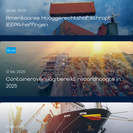
26 feb. 2026
Amerikaanse Hooggerechtshof schrapt
IEEPA‑heffingen
Nieuws
12 feb. 2026
Containeroverslag bereikt recordhoogte in
2025
6 feb. 2026