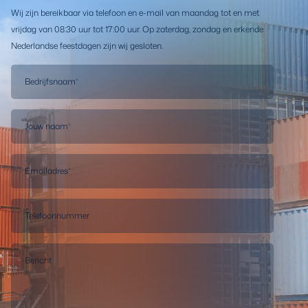
Wij zijn bereikbaar via telefoon en e-mail van maandag tot en met
vrijdag van 08:30 uur tot 17:00 uur. Op zaterdag, zondag en erkende
Nederlandse feestdagen zijn wij gesloten.
Bedrijfsnaam
*
Jouw naam
*
Emailadres
*
Telefoonnummer
Bericht