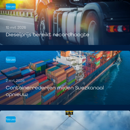
Nieuws
10 mrt. 2026
Dieselprijs bereikt recordhoogte
Nieuws
2 mrt. 2026
Containerrederijen mijden Suezkanaal
opnieuw
Nieuws