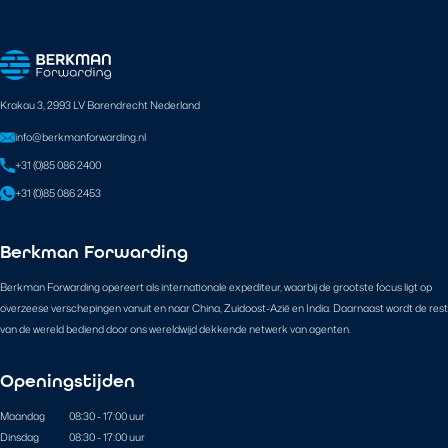
Krakau 3, 2993 LV Barendrecht Nederland
info@berkmanforwarding.nl
+31 (0)85 086 2400
+31 (0)85 086 2453
Berkman Forwarding
Berkman Forwarding opereert als internationale expediteur, waarbij de grootste focus ligt op
overzeese verschepingen vanuit en naar China, Zuidoost-Azië en India. Daarnaast wordt de rest
van de wereld bediend door ons wereldwijd dekkende netwerk van agenten.
Openingstijden
Maandag
08:30 - 17:00 uur
Dinsdag
08:30 - 17:00 uur