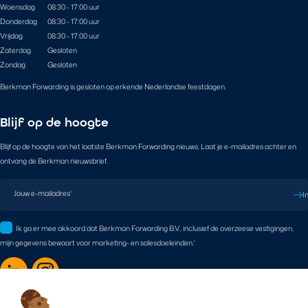
Woensdag
08:30 - 17:00 uur
Donderdag
08:30 - 17:00 uur
Vrijdag
08:30 - 17:00 uur
Zaterdag
Gesloten
Zondag
Gesloten
Berkman Forwarding is gesloten op erkende Nederlandse feestdagen.
Blijf op de hoogte
Blijf op de hoogte van het laatste Berkman Forwarding nieuws. Laat je e-mailadres achter en
ontvang de Berkman nieuwsbrief.
Jouw e-mailadres
*
I
Ik ga er mee akkoord dat Berkman Forwarding B.V., inclusief de overzeese vestigingen,
mijn gegevens bewaart voor marketing- en salesdoeleinden.
*