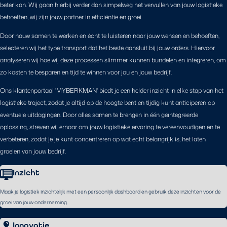
beter kan. Wij gaan hierbij verder dan simpelweg het vervullen van jouw logistieke
behoeften; wij zijn jouw partner in efficiëntie en groei.
Door nauw samen te werken en écht te luisteren naar jouw wensen en behoeften,
selecteren wij het type transport dat het beste aansluit bij jouw orders. Hiervoor
analyseren wij hoe wij deze processen slimmer kunnen bundelen en integreren, om
zo kosten te besparen en tijd te winnen voor jou en jouw bedrijf.
Ons klantenportaal 'MYBERKMAN' biedt je een helder inzicht in elke stap van het
logistieke traject, zodat je altijd op de hoogte bent en tijdig kunt anticiperen op
eventuele uitdagingen. Door alles samen te brengen in één geïntegreerde
oplossing, streven wij ernaar om jouw logistieke ervaring te vereenvoudigen en te
verbeteren, zodat je je kunt concentreren op wat echt belangrijk is; het laten
groeien van jouw bedrijf.
Inzicht
Maak je logistiek inzichtelijk met een persoonlijk dashboard en gebruik deze inzichten voor de
groei van jouw onderneming.
Innovatie