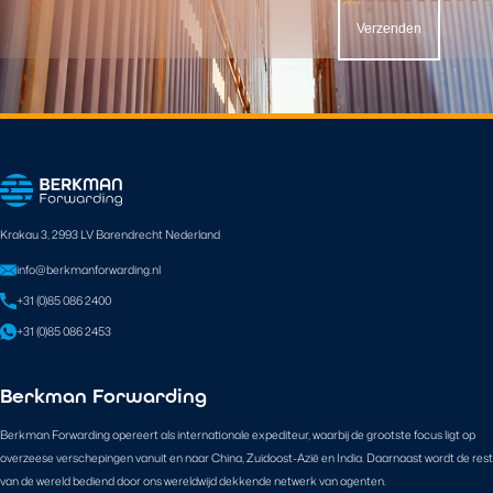
Verzenden
Krakau 3, 2993 LV Barendrecht Nederland
info@berkmanforwarding.nl
+31 (0)85 086 2400
+31 (0)85 086 2453
Berkman Forwarding
Berkman Forwarding opereert als internationale expediteur, waarbij de grootste focus ligt op
overzeese verschepingen vanuit en naar China, Zuidoost-Azië en India. Daarnaast wordt de rest
van de wereld bediend door ons wereldwijd dekkende netwerk van agenten.