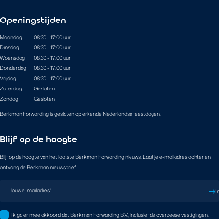
Openingstijden
Maandag
08:30 - 17:00 uur
Dinsdag
08:30 - 17:00 uur
Woensdag
08:30 - 17:00 uur
Donderdag
08:30 - 17:00 uur
Vrijdag
08:30 - 17:00 uur
Zaterdag
Gesloten
Zondag
Gesloten
Berkman Forwarding is gesloten op erkende Nederlandse feestdagen.
Blijf op de hoogte
Blijf op de hoogte van het laatste Berkman Forwarding nieuws. Laat je e-mailadres achter en
ontvang de Berkman nieuwsbrief.
Jouw e-mailadres
*
I
Ik ga er mee akkoord dat Berkman Forwarding B.V., inclusief de overzeese vestigingen,