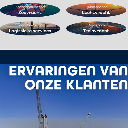
Kostenbesparend
Tijdbesparend
Zeevracht
Luchtvracht
Totaaloplossing
Duurzaam
Logistieke services
Treinvracht
ERVARINGEN VAN
ONZE KLANTEN