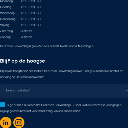
Maandag
08:30 - 17:00 uur
Dinsdag
08:30 - 17:00 uur
Woensdag
08:30 - 17:00 uur
Donderdag
08:30 - 17:00 uur
Vrijdag
08:30 - 17:00 uur
Zaterdag
Gesloten
Zondag
Gesloten
Berkman Forwarding is gesloten op erkende Nederlandse feestdagen.
Blijf op de hoogte
Blijf op de hoogte van het laatste Berkman Forwarding nieuws. Laat je e-mailadres achter en
ontvang de Berkman nieuwsbrief.
Jouw e-mailadres
*
I
Ik ga er mee akkoord dat Berkman Forwarding B.V., inclusief de overzeese vestigingen,
mijn gegevens bewaart voor marketing- en salesdoeleinden.
*