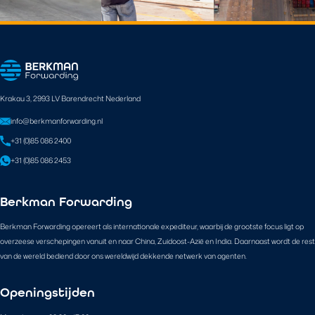
Krakau 3, 2993 LV Barendrecht Nederland
info@berkmanforwarding.nl
+31 (0)85 086 2400
+31 (0)85 086 2453
Berkman Forwarding
Berkman Forwarding opereert als internationale expediteur, waarbij de grootste focus ligt op
overzeese verschepingen vanuit en naar China, Zuidoost-Azië en India. Daarnaast wordt de rest
van de wereld bediend door ons wereldwijd dekkende netwerk van agenten.
Openingstijden