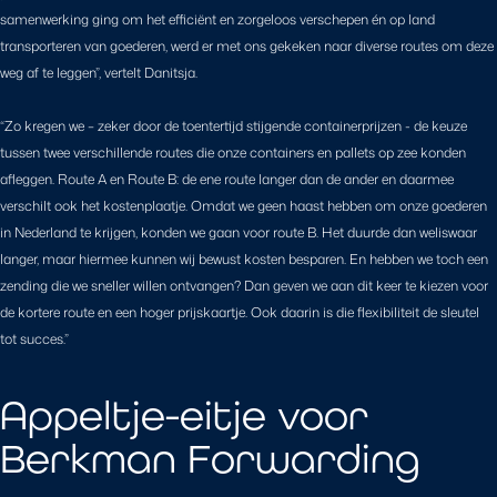
samenwerking ging om het efficiënt en zorgeloos verschepen én op land
transporteren van goederen, werd er met ons gekeken naar diverse routes om deze
weg af te leggen”, vertelt Danitsja.
“Zo kregen we – zeker door de toentertijd stijgende containerprijzen - de keuze
tussen twee verschillende routes die onze containers en pallets op zee konden
afleggen. Route A en Route B: de ene route langer dan de ander en daarmee
verschilt ook het kostenplaatje. Omdat we geen haast hebben om onze goederen
in Nederland te krijgen, konden we gaan voor route B. Het duurde dan weliswaar
langer, maar hiermee kunnen wij bewust kosten besparen. En hebben we toch een
zending die we sneller willen ontvangen? Dan geven we aan dit keer te kiezen voor
de kortere route en een hoger prijskaartje. Ook daarin is die flexibiliteit de sleutel
tot succes.”
Appeltje-eitje voor
Berkman Forwarding