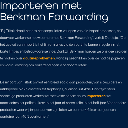
Importeren met
Berkman Forwarding
“Bij Tiltak draait het om het soepel laten verlopen van die importprocessen, en
daarvoor werken we nauw samen met Berkman Forwarding”, vertelt Danitsja. “Op
het gebied van import is het fijn om alles via één partij te kunnen regelen, met
korte lijntjes en betrouwbare service. Dankzij Berkman hoeven we ons geen zorgen
te maken over
douaneproblemen
, want zij beschikken over de nodige papieren
en vooral ervaring om onze zendingen vlot door te laten.”
De import van Tiltak omvat een breed scala aan producten, van slowjuicers en
uitklapbare picknicktafels tot traphekjes, allemaal uit Azië. Danitsja: “Voor
sommige producten werken we met vaste schema’s: zo
importeren
we
accessoires per pallets 1 keer in het jaar of soms zelfs in het half jaar. Voor andere
producten waar wij importeur van zijn laten we per merk 6 keer per jaar een
container van 40ft overkomen.”