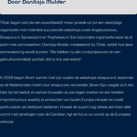
Door Danitsja Mulder
Tiltak begon ooit als een exportbedrijf, maar groeide uit tot een veelzijdige
organisatie met meerdere succesvolle webshops zoals Angeljuicers.eu,
Slowjuice.nl, Spinwood.nl en Traphekjes.nl. Een bijzondere organisatie waar wij al
jaren mee samenwerken. Danitsja Mulder, medewerker bij Tiltak, vertelt hoe deze
samenwerking wordt ervaren: “We hebben nu één contactpersoon én een
gebruiksvriendelijk portaal; dat is ons veel waard”.
In 2009 begon Bram samen met zijn ouders de webshops slowjuice.nl, waarmee
ze de Nederlandse markt voor slowjuicers veroverden. Broer Gijs voegde zich iets
later bij het bedrijf, en samen bouwden ze aan eigen merken en een bredere
importstructuur, waarbij ze producten van buiten Europa inkopen en zowel
particulieren als bedrijven bedienen. Hoewel de export nog steeds een klein deel
vormt met zendingen naar de Caraïben, ligt de focus nu vooral op de Europese
verkoop.