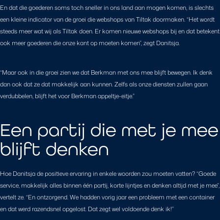
En dat die goederen soms toch sneller in ons land aan mogen komen, is slechts
een kleine indicator van de groei die webshops van Tiltak doormaken. “Het wordt
steeds meer wat wij als Tiltak doen. Er komen nieuwe webshops bij en dat betekent
ook meer goederen die onze kant op moeten komen”, zegt Danitsja.
“Maar ook in die groei zien we dat Berkman met ons mee blijft bewegen. Ik denk
dan ook dat ze dat makkelijk aan kunnen. Zelfs als onze diensten zullen gaan
verdubbelen, blijft het voor Berkman appeltje-eitje.”
Een partij die met je mee
blijft denken
Hoe Danitsja de positieve ervaring in enkele woorden zou moeten vatten? “Goede
service, makkelijk alles binnen één partij, korte lijntjes en denken altijd met je mee”,
vertelt ze. “En ontzorgend. We hadden vorig jaar een probleem met een container
en dat werd razendsnel opgelost. Dat zegt wel voldoende denk ik!”