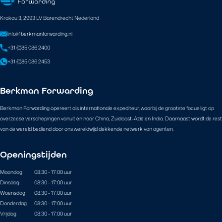
Krakau 3, 2993 LV Barendrecht Nederland
info@berkmanforwarding.nl
+31 (0)85 086 2400
+31 (0)85 086 2453
Berkman Forwarding
Berkman Forwarding opereert als internationale expediteur, waarbij de grootste focus ligt op
overzeese verschepingen vanuit en naar China, Zuidoost-Azië en India. Daarnaast wordt de rest
van de wereld bediend door ons wereldwijd dekkende netwerk van agenten.
Openingstijden
Maandag
08:30 - 17:00 uur
Dinsdag
08:30 - 17:00 uur
Woensdag
08:30 - 17:00 uur
Donderdag
08:30 - 17:00 uur
Vrijdag
08:30 - 17:00 uur