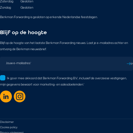
Zaterdag
Gesloten
Zondag
Gesloten
Berkman Forwarding is gesloten op erkende Nederlandse feestdagen.
Blijf op de hoogte
Blijf op de hoogte van het laatste Berkman Forwarding nieuws. Laat je e-mailadres achter en
ontvang de Berkman nieuwsbrief.
Jouw e-mailadres
*
I
Ik ga er mee akkoord dat Berkman Forwarding B.V., inclusief de overzeese vestigingen,
mijn gegevens bewaart voor marketing- en salesdoeleinden.
*
Disclaimer
Cookie policy
Privacy statement