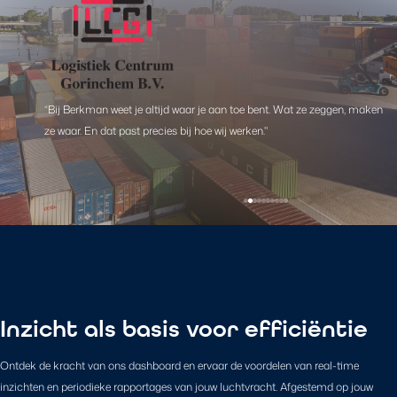
Onderdeel van:
“Bij Berkman weet je altijd waar je aan toe bent. Wat ze zeggen, maken
“Berkman levert geen standaard one-size-fits-all-oplossing. Ze
“Berkman doet geen half werk."
“Ze zoeken altijd naar oplossingen en laten hun partners nooit in de
“Bij Berkman Forwarding ben je géén nummertje"
“
“
“Bij Berkman weet ik dat die extra stap altijd gezet zal worden."
“Berkman Forwarding kunnen wij aan iedereen aanraden!"
Goed contact en service zijn voor ons het belangrijkste
Altijd proactief, nooit opdringerig
"
"
“
Na een zoektocht met andere partijen die gekenmerkt werd door
ze waar. En dat past precies bij hoe wij werken."
denken met je mee, passen zich aan waar nodig en staan altijd klaar."
steek."
slechte communicatie en weinig betrokkenheid, was werken met
Berkman een verademing.
"
Inzicht als basis voor efficiëntie
Ontdek de kracht van ons dashboard en ervaar de voordelen van real-time
inzichten en periodieke rapportages van jouw luchtvracht. Afgestemd op jouw