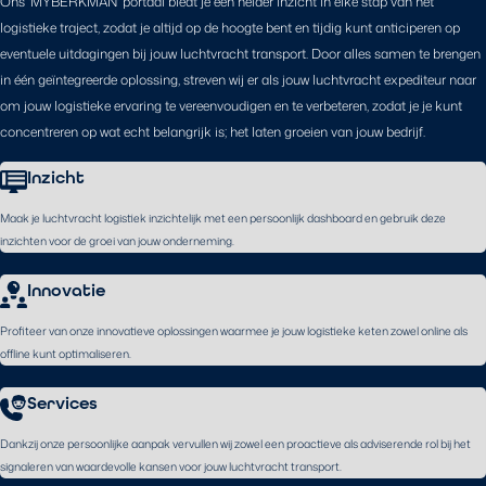
Ons 'MYBERKMAN' portaal biedt je een helder inzicht in elke stap van het
logistieke traject, zodat je altijd op de hoogte bent en tijdig kunt anticiperen op
eventuele uitdagingen bij jouw luchtvracht transport. Door alles samen te brengen
in één geïntegreerde oplossing, streven wij er als jouw luchtvracht expediteur naar
om jouw logistieke ervaring te vereenvoudigen en te verbeteren, zodat je je kunt
concentreren op wat echt belangrijk is; het laten groeien van jouw bedrijf.
Inzicht
Maak je luchtvracht logistiek inzichtelijk met een persoonlijk dashboard en gebruik deze
inzichten voor de groei van jouw onderneming.
Innovatie
Profiteer van onze innovatieve oplossingen waarmee je jouw logistieke keten zowel online als
offline kunt optimaliseren.
Services
Dankzij onze persoonlijke aanpak vervullen wij zowel een proactieve als adviserende rol bij het
signaleren van waardevolle kansen voor jouw luchtvracht transport.