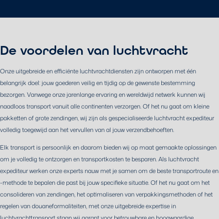
De voordelen van luchtvracht
Onze uitgebreide en efficiënte luchtvrachtdiensten zijn ontworpen met één
belangrijk doel: jouw goederen veilig en tijdig op de gewenste bestemming
bezorgen. Vanwege onze jarenlange ervaring en wereldwijd netwerk kunnen wij
naadloos transport vanuit alle continenten verzorgen. Of het nu gaat om kleine
pakketten of grote zendingen, wij zijn als gespecialiseerde luchtvracht expediteur
volledig toegewijd aan het vervullen van al jouw verzendbehoeften.
Elk transport is persoonlijk en daarom bieden wij op maat gemaakte oplossingen
om je volledig te ontzorgen en transportkosten te besparen. Als luchtvracht
expediteur werken onze experts nauw met je samen om de beste transportroute en
-methode te bepalen die past bij jouw specifieke situatie. Of het nu gaat om het
consolideren van zendingen, het optimaliseren van verpakkingsmethoden of het
regelen van douaneformaliteiten, met onze uitgebreide expertise in
luchtvrachttransport staan wij garant voor betrouwbare en hoogwaardige