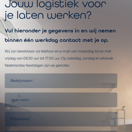
Jouw logistiek voor
je laten werken?
Vul hieronder je gegevens in en wij nemen
binnen één werkdag contact met je op.
Wij zijn bereikbaar via telefoon en e-mail van maandag tot en met
vrijdag van 08:30 uur tot 17:00 uur. Op zaterdag, zondag en erkende
Nederlandse feestdagen zijn wij gesloten.
Bedrijfsnaam
*
Jouw naam
*
Emailadres
*