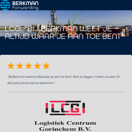
LCG: "BIJ BERKMAN WEET JE
ALTIJD WAAR JE AAN TOE BENT"
“Bij Berkman weet je altijd waar je aan toe bent. Wat ze zeggen, maken ze waar. En
dat past precies bij hoe wij werken."