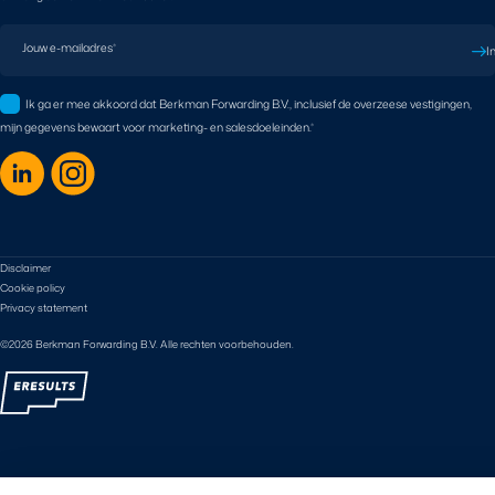
Jouw e-mailadres
*
I
Ik ga er mee akkoord dat Berkman Forwarding B.V., inclusief de overzeese vestigingen,
mijn gegevens bewaart voor marketing- en salesdoeleinden.
*
Disclaimer
Cookie policy
Privacy statement
©2026 Berkman Forwarding B.V. Alle rechten voorbehouden.