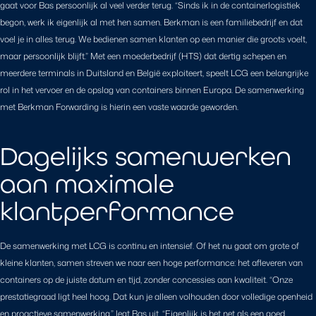
gaat voor Bas persoonlijk al veel verder terug. “Sinds ik in de containerlogistiek
begon, werk ik eigenlijk al met hen samen. Berkman is een familiebedrijf en dat
voel je in alles terug. We bedienen samen klanten op een manier die groots voelt,
maar persoonlijk blijft.” Met een moederbedrijf (HTS) dat dertig schepen en
meerdere terminals in Duitsland en België exploiteert, speelt LCG een belangrijke
rol in het vervoer en de opslag van containers binnen Europa. De samenwerking
met Berkman Forwarding is hierin een vaste waarde geworden.
Dagelijks samenwerken
aan maximale
klantperformance
De samenwerking met LCG is continu en intensief. Of het nu gaat om grote of
kleine klanten, samen streven we naar een hoge performance: het afleveren van
containers op de juiste datum en tijd, zonder concessies aan kwaliteit. “Onze
prestatiegraad ligt heel hoog. Dat kun je alleen volhouden door volledige openheid
en proactieve samenwerking,” legt Bas uit. “Eigenlijk is het net als een goed