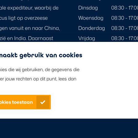
ale expediteur, waarbij de
Dinsdag
08:30 - 17:0
cus ligt op overzeese
Woensdag
08:30 - 17:0
gen vanuit en naar China,
Donderdag
08:30 - 17:0
ië en India. Daarnaast
Vrijdag
08:30 - 17:0
st van de wereld bediend
Zaterdag
Gesloten
aakt gebruik van cookies
ereldwijd dekkende netwerk
Zondag
Gesloten
n.
kies die wij gebruiken, de gegevens die
Berkman Forwarding is g
 jouw rechten op dit punt, lees dan
erkende Nederlandse fee
ookies toestaan