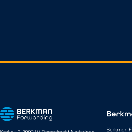
Berkm
Berkman Fo
Krakau 3, 2993 LV Barendrecht Nederland