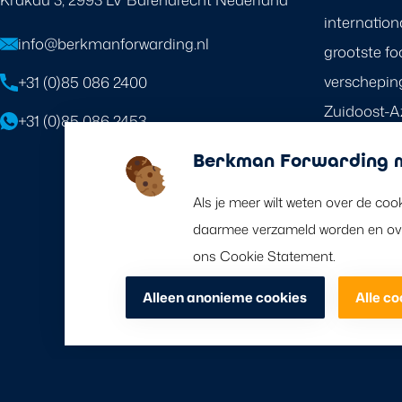
internation
info@berkmanforwarding.nl
grootste fo
verschepin
+31 (0)85 086 2400
Zuidoost-Az
+31 (0)85 086 2453
wordt de re
Berkman Forwarding m
door ons w
van agente
Als je meer wilt weten over de coo
daarmee verzameld worden en over
ons Cookie Statement.
Alleen anonieme cookies
Alle c