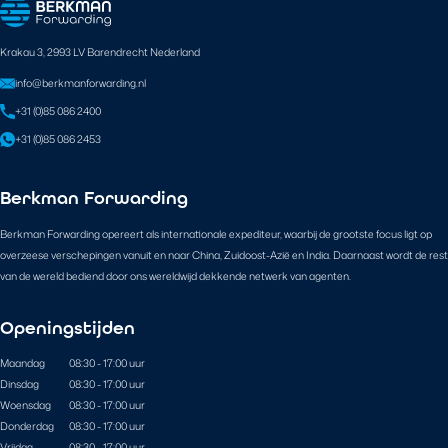
Krakau 3, 2993 LV Barendrecht Nederland
info@berkmanforwarding.nl
+31 (0)85 086 2400
+31 (0)85 086 2453
Berkman Forwarding
Berkman Forwarding opereert als internationale expediteur, waarbij de grootste focus ligt op
overzeese verschepingen vanuit en naar China, Zuidoost-Azië en India. Daarnaast wordt de rest
van de wereld bediend door ons wereldwijd dekkende netwerk van agenten.
Openingstijden
Maandag
08:30 - 17:00 uur
Dinsdag
08:30 - 17:00 uur
Woensdag
08:30 - 17:00 uur
Donderdag
08:30 - 17:00 uur
Vrijdag
08:30 - 17:00 uur