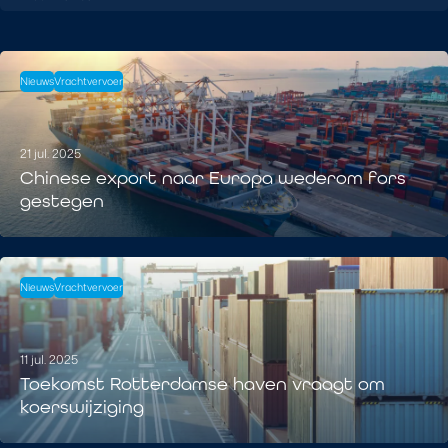
Nieuws
Vrachtvervoer
21 jul. 2025
Chinese export naar Europa wederom fors
gestegen
Nieuws
Vrachtvervoer
11 jul. 2025
Toekomst Rotterdamse haven vraagt om
koerswijziging