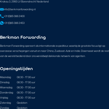
Krakau 3, 2993 LV Barendrecht Nederland
info@berkmanforwarding.nl
+31 (0)85 086 2400
+31 (0)85 086 2453
Berkman Forwarding
Berkman Forwarding opereert als internationale expediteur, waarbij de grootste focus ligt op
overzeese verschepingen vanuit en naar China, Zuidoost-Azië en India. Daarnaast wordt de rest
van de wereld bediend door ons wereldwijd dekkende netwerk van agenten.
Openingstijden
Maandag
08:30 - 17:00 uur
Dinsdag
08:30 - 17:00 uur
Woensdag
08:30 - 17:00 uur
Donderdag
08:30 - 17:00 uur
Vrijdag
08:30 - 17:00 uur
Zaterdag
Gesloten
Zondag
Gesloten