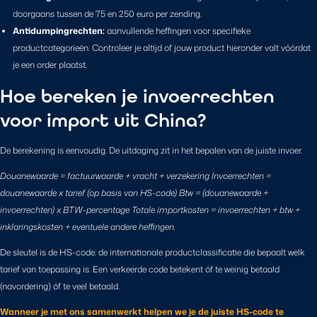
doorgaans tussen de 75 en 250 euro per zending.
Antidumpingrechten:
aanvullende heffingen voor specifieke
productcategorieën. Controleer je altijd of jouw product hieronder valt vóórdat
je een order plaatst.
Hoe bereken je invoerrechten
voor import uit China?
De berekening is eenvoudig. De uitdaging zit in het bepalen van de juiste invoer.
Douanewaarde = factuurwaarde + vracht + verzekering Invoerrechten =
douanewaarde x tarief (op basis van HS-code) Btw = (douanewaarde +
invoerrechten) x BTW-percentage Totale importkosten = invoerrechten + btw +
inklaringskosten + eventuele andere heffingen.
De sleutel is de HS-code: de internationale productclassificatie die bepaalt welk
tarief van toepassing is. Een verkeerde code betekent óf te weinig betaald
(navordering) óf te veel betaald.
Wanneer je met ons samenwerkt helpen we je de juiste HS-code te