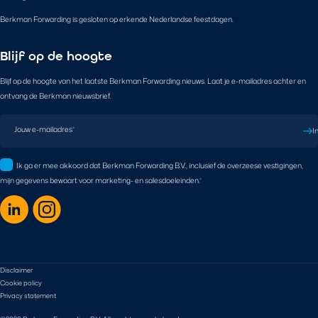
Berkman Forwarding is gesloten op erkende Nederlandse feestdagen.
Blijf op de hoogte
Blijf op de hoogte van het laatste Berkman Forwarding nieuws. Laat je e-mailadres achter en
ontvang de Berkman nieuwsbrief.
Jouw e-mailadres
*
I
Ik ga er mee akkoord dat Berkman Forwarding B.V., inclusief de overzeese vestigingen,
mijn gegevens bewaart voor marketing- en salesdoeleinden.
*
Disclaimer
Cookie policy
Privacy statement