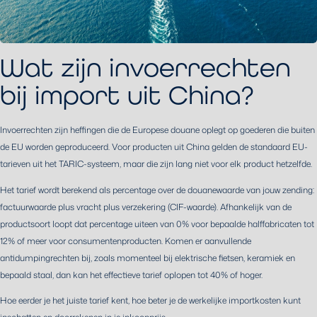
Wat zijn invoerrechten
bij import uit China?
Invoerrechten zijn heffingen die de Europese douane oplegt op goederen die buiten
de EU worden geproduceerd. Voor producten uit China gelden de standaard EU-
tarieven uit het TARIC-systeem, maar die zijn lang niet voor elk product hetzelfde.
Het tarief wordt berekend als percentage over de douanewaarde van jouw zending:
factuurwaarde plus vracht plus verzekering (CIF-waarde). Afhankelijk van de
productsoort loopt dat percentage uiteen van 0% voor bepaalde halffabricaten tot
12% of meer voor consumentenproducten. Komen er aanvullende
antidumpingrechten bij, zoals momenteel bij elektrische fietsen, keramiek en
bepaald staal, dan kan het effectieve tarief oplopen tot 40% of hoger.
Hoe eerder je het juiste tarief kent, hoe beter je de werkelijke importkosten kunt