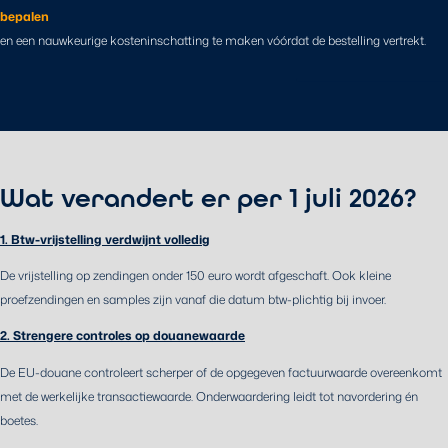
bepalen
en een nauwkeurige kosteninschatting te maken vóórdat de bestelling vertrekt.
Wat verandert er per 1 juli 2026?
1. Btw-vrijstelling verdwijnt volledig
De vrijstelling op zendingen onder 150 euro wordt afgeschaft. Ook kleine
proefzendingen en samples zijn vanaf die datum btw-plichtig bij invoer.
2. Strengere controles op douanewaarde
De EU-douane controleert scherper of de opgegeven factuurwaarde overeenkomt
met de werkelijke transactiewaarde. Onderwaardering leidt tot navordering én
boetes.