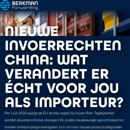
NIEUWE
INVOERRECHTEN
CHINA: WAT
VERANDERT ER
ÉCHT VOOR JOU
ALS IMPORTEUR?
Per 1 juli 2026 wijzigt de EU de btw-regels bij invoer flink. Tegelijkertijd
worden douanecontroles strenger, HS-codes nauwkeuriger gecontroleerd en
breiden antidumpingmaatregelen zich uit naar nieuwe productcategorieën.