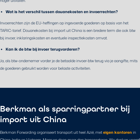
hoger uitvallen.
Wat is het verschil tussen douanekosten en invoerrechten?
Invoerrechten zijn de EU-heffingen op ingevoerde goederen op basis van het
TARIC-tarief. Douanekosten bij import uit China is een bredere term die ook btw
bij invoer, inklaringskosten en eventuele inspectiekosten omvat.
Kan ik de btw bij invoer terugvorderen?
Ja, als btw-ondernemer vorder je de betaalde invoer-btw terug via je aangifte, mits
de goederen gebruikt worden voor belaste activiteiten.
Berkman als sparringpartner bij
import uit China
Berkman Forwarding organiseert transport uit heel Azië, met
eigen kantoren
in
China, India en Vietnam. Maar we doen meer dan transporteren. We denken vooraf