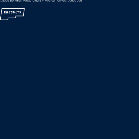
©2026 Berkman Forwarding B.V. Alle rechten voorbehouden.