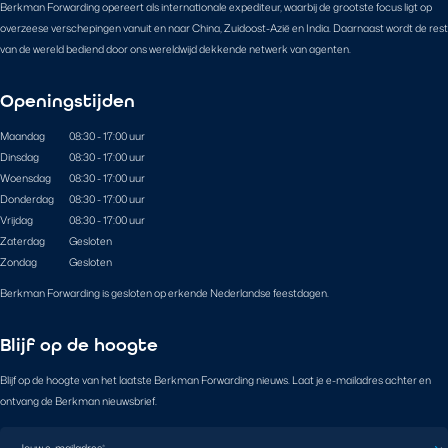
Berkman Forwarding opereert als internationale expediteur, waarbij de grootste focus ligt op
overzeese verschepingen vanuit en naar China, Zuidoost-Azië en India. Daarnaast wordt de rest
van de wereld bediend door ons wereldwijd dekkende netwerk van agenten.
Openingstijden
Maandag
08:30 - 17:00 uur
Dinsdag
08:30 - 17:00 uur
Woensdag
08:30 - 17:00 uur
Donderdag
08:30 - 17:00 uur
Vrijdag
08:30 - 17:00 uur
Zaterdag
Gesloten
Zondag
Gesloten
Berkman Forwarding is gesloten op erkende Nederlandse feestdagen.
Blijf op de hoogte
Blijf op de hoogte van het laatste Berkman Forwarding nieuws. Laat je e-mailadres achter en
ontvang de Berkman nieuwsbrief.