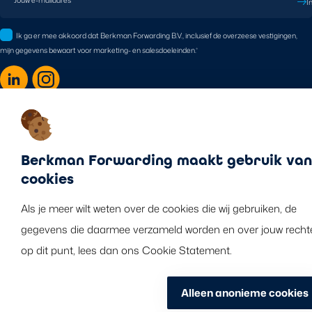
Jouw e-mailadres
*
I
Ik ga er mee akkoord dat Berkman Forwarding B.V., inclusief de overzeese vestigingen,
mijn gegevens bewaart voor marketing- en salesdoeleinden.
*
Disclaimer
Cookie policy
Berkman Forwarding maakt gebruik van
Privacy statement
cookies
©2026 Berkman Forwarding B.V. Alle rechten voorbehouden.
Als je meer wilt weten over de cookies die wij gebruiken, de
gegevens die daarmee verzameld worden en over jouw recht
op dit punt, lees dan ons Cookie Statement.
Alleen anonieme cookies