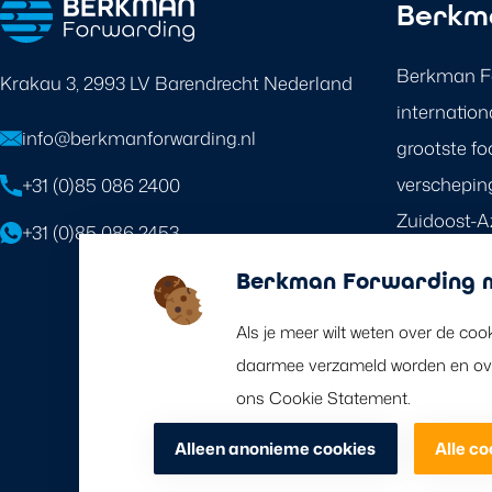
Berkm
Berkman Fo
Krakau 3, 2993 LV Barendrecht Nederland
internation
info@berkmanforwarding.nl
grootste fo
verschepin
+31 (0)85 086 2400
Zuidoost-Az
+31 (0)85 086 2453
wordt de re
Berkman Forwarding m
door ons w
van agente
Als je meer wilt weten over de coo
daarmee verzameld worden en over
ons Cookie Statement.
Alleen anonieme cookies
Alle c