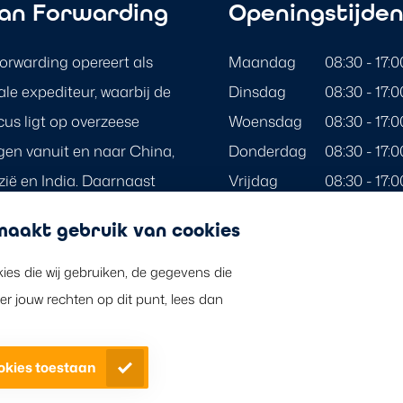
an Forwarding
Openingstijde
rwarding opereert als
Maandag
08:30 - 17:0
ale expediteur, waarbij de
Dinsdag
08:30 - 17:0
cus ligt op overzeese
Woensdag
08:30 - 17:0
gen vanuit en naar China,
Donderdag
08:30 - 17:0
ië en India. Daarnaast
Vrijdag
08:30 - 17:0
st van de wereld bediend
Zaterdag
Gesloten
aakt gebruik van cookies
ereldwijd dekkende netwerk
Zondag
Gesloten
n.
kies die wij gebruiken, de gegevens die
Berkman Forwarding is g
 jouw rechten op dit punt, lees dan
erkende Nederlandse fee
ookies toestaan