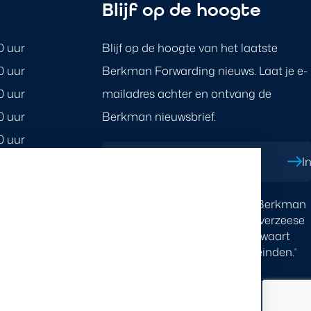
n
Blijf op de hoogte
0 uur
Blijf op de hoogte van het laatste
0 uur
Berkman Forwarding nieuws. Laat je e-
0 uur
mailadres achter en ontvang de
0 uur
Berkman nieuwsbrief.
0 uur
Jouw e-mailadres
*
I
Ik ga er mee akkoord dat Berkman
esloten op
Forwarding B.V., inclusief de overzeese
vestigingen, mijn gegevens bewaart
stdagen.
voor marketing- en salesdoeleinden.
*