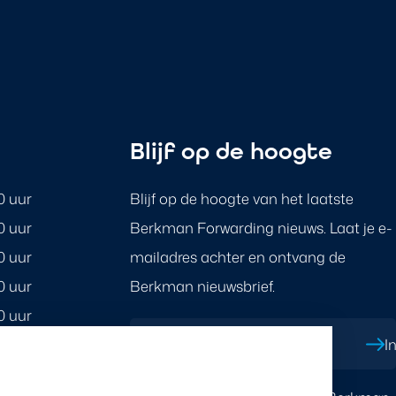
n
Blijf op de hoogte
0 uur
Blijf op de hoogte van het laatste
0 uur
Berkman Forwarding nieuws. Laat je e-
0 uur
mailadres achter en ontvang de
0 uur
Berkman nieuwsbrief.
0 uur
Jouw e-mailadres
*
I