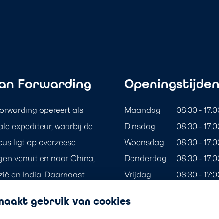
an Forwarding
Openingstijde
rwarding opereert als
Maandag
08:30 - 17:0
ale expediteur, waarbij de
Dinsdag
08:30 - 17:0
cus ligt op overzeese
Woensdag
08:30 - 17:0
gen vanuit en naar China,
Donderdag
08:30 - 17:0
ië en India. Daarnaast
Vrijdag
08:30 - 17:0
st van de wereld bediend
Zaterdag
Gesloten
aakt gebruik van cookies
ereldwijd dekkende netwerk
Zondag
Gesloten