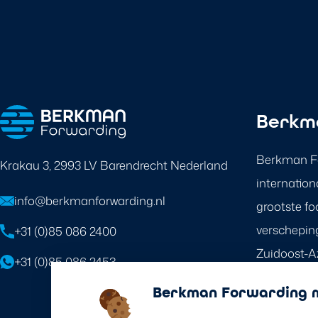
Berkm
Berkman Fo
Krakau 3, 2993 LV Barendrecht Nederland
internation
info@berkmanforwarding.nl
grootste fo
verschepin
+31 (0)85 086 2400
Zuidoost-Az
+31 (0)85 086 2453
wordt de re
Berkman Forwarding m
door ons w