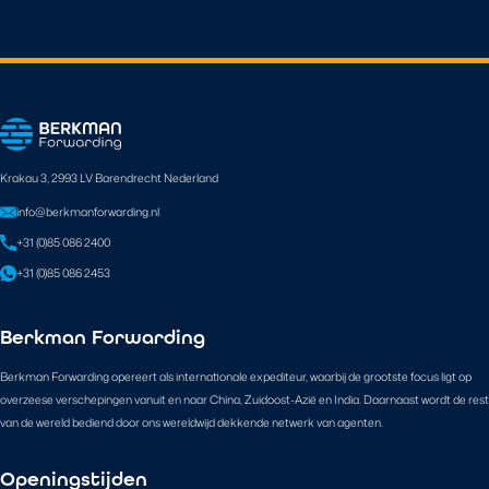
Krakau 3, 2993 LV Barendrecht Nederland
info@berkmanforwarding.nl
+31 (0)85 086 2400
+31 (0)85 086 2453
Berkman Forwarding
Berkman Forwarding opereert als internationale expediteur, waarbij de grootste focus ligt op
overzeese verschepingen vanuit en naar China, Zuidoost-Azië en India. Daarnaast wordt de rest
van de wereld bediend door ons wereldwijd dekkende netwerk van agenten.
Openingstijden