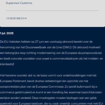
Supervisor Customs
+31 (0) 85 086 24 14
1 jul. 2025
De EU-lidstaten hebben op 27 juni een voorlopig akkoord bereikt over de
hervorming van het Douanewetboek van de Unie (DWU). Dit akkoord markeert
een belangrijke stap richting modernisering van de Europese douaneprocedures
en biedt concrete voordelen voor zowel e-commercebedrijven als het midden- en
kleinbedrijf.
Het herziene voorstel, dat nu de basis vormt voor onderhandelingen met het
Europees Parlement, bevat diverse verbeteringen ten opzichte van het
oorspronkelijke plan van de Europese Commissie. Zo wordt bulkimport bij e-
commerce gestimuleerd en komt er een handling fee, waarmee toezichtskosten
eerlijker worden verdeeld. Deze maatregelen moeten bijdragen aan een gelijk
speelveld voor Europese bedrijven, die nu vaak oneerlijk concurreren met niet-EU-