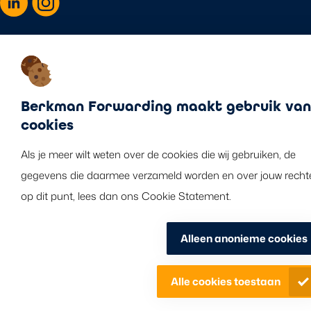
Disclaimer
Cookie policy
Privacy statement
Berkman Forwarding maakt gebruik van
©2026 Berkman Forwarding B.V. Alle rechten voorbehouden.
cookies
Als je meer wilt weten over de cookies die wij gebruiken, de
gegevens die daarmee verzameld worden en over jouw recht
op dit punt, lees dan ons Cookie Statement.
Alleen anonieme cookies
Alle cookies toestaan