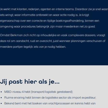
Je werkt met klanten, rederijen, agenten en interne teams. Daardoor zie je snel waar
iets wringt, waar informatie ontbreekt en waar actie nodig is. Je krijgt
eigenaarschap over een correcte en tijdige boekingsafhandeling, binnen een
omgeving waar procedures belangrijk zijn maar meedenken net zo goed.
Omdat Berkman zich richt op inhoudelijke en vaak complexere dossiers, vraagt
deze rol om aandacht, rust en overzicht, juist wanneer planningen verschuiven of
meerdere partijen tegelijk iets van je nodig hebben.
Jij past hier als je…
MBO-niveau 4 hebt (transport/logistiek gerelateerd);
Ruime ervaring hebt binnen de logistieke sector als import expediteur;
Bekend bent met het boeken van vrachtprocessen en kennis hebt van