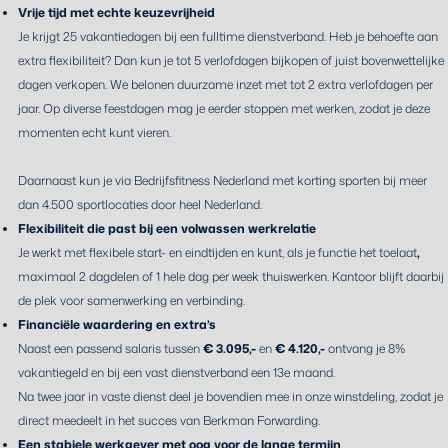
Vrije tijd met echte keuzevrijheid
Je krijgt 25 vakantiedagen bij een fulltime dienstverband. Heb je behoefte aan
extra flexibiliteit? Dan kun je tot 5 verlofdagen bijkopen of juist bovenwettelijke
dagen verkopen. We belonen duurzame inzet met tot 2 extra verlofdagen per
jaar. Op diverse feestdagen mag je eerder stoppen met werken, zodat je deze
momenten echt kunt vieren.
Daarnaast kun je via Bedrijfsfitness Nederland met korting sporten bij meer
dan 4.500 sportlocaties door heel Nederland.
Flexibiliteit die past bij een volwassen werkrelatie
Je werkt met flexibele start- en eindtijden en kunt, als je functie het toelaat
,
maximaal 2 dagdelen of 1 hele dag per week thuiswerken. Kantoor blijft daarbij
de plek voor samenwerking en verbinding.
Financiële waardering en extra’s
Naast een passend salaris tussen
€ 3.095,-
en
€ 4.120,-
ontvang je 8%
vakantiegeld en bij een vast dienstverband een 13e maand.
Na twee jaar in vaste dienst deel je bovendien mee in onze winstdeling, zodat je
direct meedeelt in het succes van Berkman Forwarding.
Een stabiele werkgever met oog voor de lange termijn