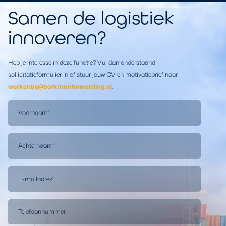
Samen de
l
ogistiek
innoveren?
Heb je interesse in deze functie? Vul dan onderstaand
sollicitatieformulier in of stuur jouw CV en motivatiebrief naar
werkenbij@berkmanforwarding.nl
.
Voornaam
*
Achternaam
*
E-mailadres
*
Telefoonnummer