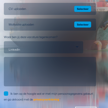
CV uploaden
Motivatie uploaden
Waar ben jij deze vacature tegenkomen?
Ik ben op de hoogte wat er met mijn persoonsgegevens gebeurt
en ga akkoord met de
privacyverklaring
.
*