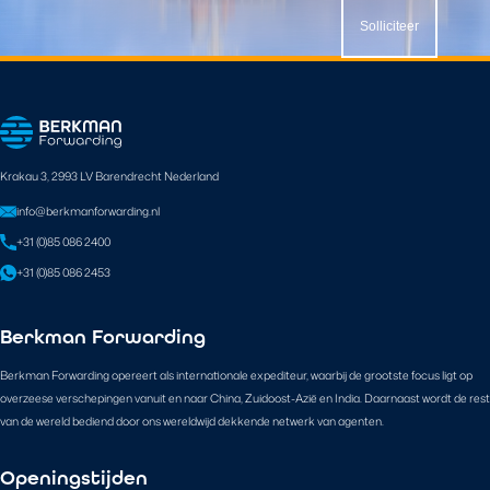
Solliciteer
Krakau 3, 2993 LV Barendrecht Nederland
info@berkmanforwarding.nl
+31 (0)85 086 2400
+31 (0)85 086 2453
Berkman Forwarding
Berkman Forwarding opereert als internationale expediteur, waarbij de grootste focus ligt op
overzeese verschepingen vanuit en naar China, Zuidoost-Azië en India. Daarnaast wordt de rest
van de wereld bediend door ons wereldwijd dekkende netwerk van agenten.
Openingstijden