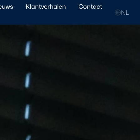
euws
Klantverhalen
Contact
NL