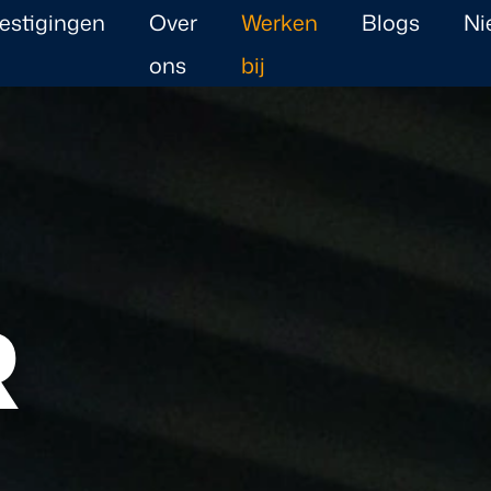
estigingen
Over
Werken
Blogs
Ni
ons
bij
R