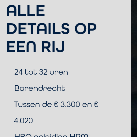
ALLE
DETAILS OP
EEN RIJ
24 tot 32 uren
Barendrecht
Tussen de € 3.300 en €
4.020
HBO opleiding HRM