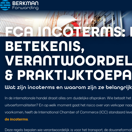
FCA INCOTERMS: 
BETEKENIS,
VERANTWOORDEL
& PRAKTIJKTOEPA
Wat zijn incoterms en waarom zijn ze belangrijk
In de internationale handel draait alles om duidelijke afspraken. Wie betaalt het
uitvoerformaliteiten? En op welk moment gaat het risico over van verkoper na
voorkomen, heeft de International Chamber of Commerce (ICC) standaard leve
de incoterms
.
Deze regels bepalen wie verantwoordelijk is voor het transport, de douaneformali