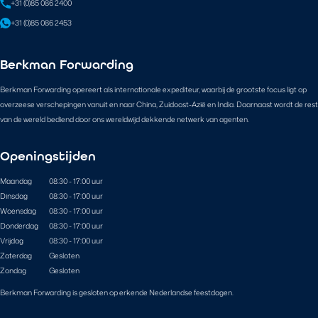
+31 (0)85 086 2400
+31 (0)85 086 2453
Berkman Forwarding
Berkman Forwarding opereert als internationale expediteur, waarbij de grootste focus ligt op
overzeese verschepingen vanuit en naar China, Zuidoost-Azië en India. Daarnaast wordt de rest
van de wereld bediend door ons wereldwijd dekkende netwerk van agenten.
Openingstijden
Maandag
08:30 - 17:00 uur
Dinsdag
08:30 - 17:00 uur
Woensdag
08:30 - 17:00 uur
Donderdag
08:30 - 17:00 uur
Vrijdag
08:30 - 17:00 uur
Zaterdag
Gesloten
Zondag
Gesloten
Berkman Forwarding is gesloten op erkende Nederlandse feestdagen.