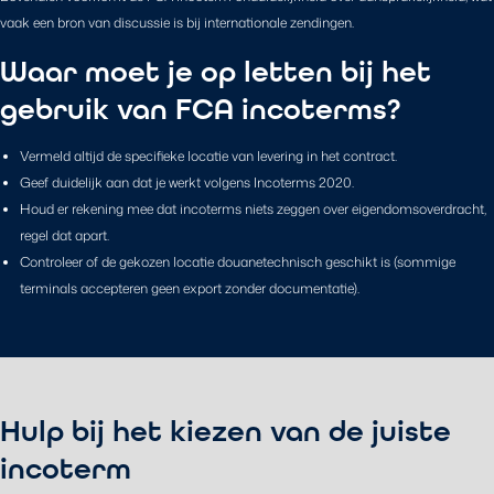
vaak een bron van discussie is bij internationale zendingen.
Waar moet je op letten bij het
gebruik van FCA incoterms?
Vermeld altijd de specifieke locatie van levering in het contract.
Geef duidelijk aan dat je werkt volgens Incoterms 2020.
Houd er rekening mee dat incoterms niets zeggen over eigendomsoverdracht,
regel dat apart.
Controleer of de gekozen locatie douanetechnisch geschikt is (sommige
terminals accepteren geen export zonder documentatie).
Hulp bij het kiezen van de juiste
incoterm