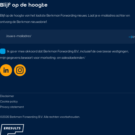
Blijf op de hoogte
Blijf op de hoogte van het laatste Berkman Forwarding nieuws. Laat je e-mailadres achter en
ontvang de Berkman nieuwsbrief.
Jouw e-mailadres
*
I
Ik ga er mee akkoord dat Berkman Forwarding B.V., inclusief de overzeese vestigingen,
mijn gegevens bewaart voor marketing- en salesdoeleinden.
*
Disclaimer
Cookie policy
Privacy statement
©2026 Berkman Forwarding B.V. Alle rechten voorbehouden.