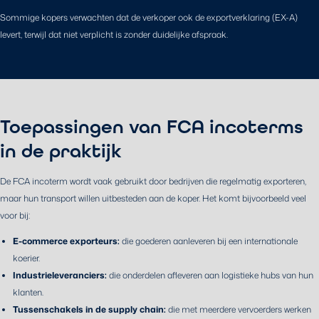
Sommige kopers verwachten dat de verkoper ook de exportverklaring (EX-A)
levert, terwijl dat niet verplicht is zonder duidelijke afspraak.
Toepassingen van FCA incoterms
in de praktijk
De FCA incoterm wordt vaak gebruikt door bedrijven die regelmatig exporteren,
maar hun transport willen uitbesteden aan de koper. Het komt bijvoorbeeld veel
voor bij:
E-commerce exporteurs:
die goederen aanleveren bij een internationale
koerier.
Industrieleveranciers:
die onderdelen afleveren aan logistieke hubs van hun
klanten.
Tussenschakels in de supply chain:
die met meerdere vervoerders werken