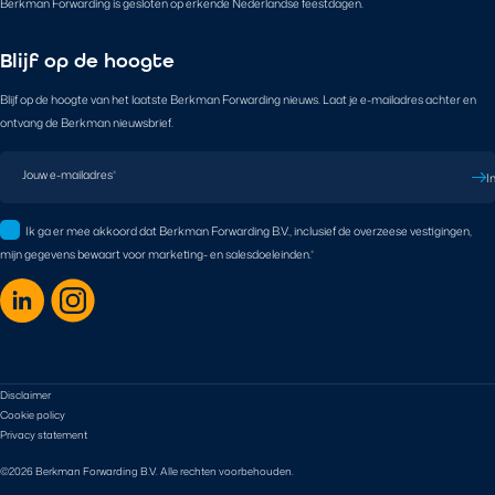
Berkman Forwarding is gesloten op erkende Nederlandse feestdagen.
Blijf op de hoogte
Blijf op de hoogte van het laatste Berkman Forwarding nieuws. Laat je e-mailadres achter en
ontvang de Berkman nieuwsbrief.
Jouw e-mailadres
*
I
Ik ga er mee akkoord dat Berkman Forwarding B.V., inclusief de overzeese vestigingen,
mijn gegevens bewaart voor marketing- en salesdoeleinden.
*
Disclaimer
Cookie policy
Privacy statement
©2026 Berkman Forwarding B.V. Alle rechten voorbehouden.