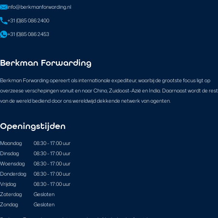
info@berkmanforwarding.nl
+31 (0)85 086 2400
+31 (0)85 086 2453
Berkman Forwarding
Berkman Forwarding opereert als internationale expediteur, waarbij de grootste focus ligt op
overzeese verschepingen vanuit en naar China, Zuidoost-Azië en India. Daarnaast wordt de rest
van de wereld bediend door ons wereldwijd dekkende netwerk van agenten.
Openingstijden
Maandag
08:30 - 17:00 uur
Dinsdag
08:30 - 17:00 uur
Woensdag
08:30 - 17:00 uur
Donderdag
08:30 - 17:00 uur
Vrijdag
08:30 - 17:00 uur
Zaterdag
Gesloten
Zondag
Gesloten