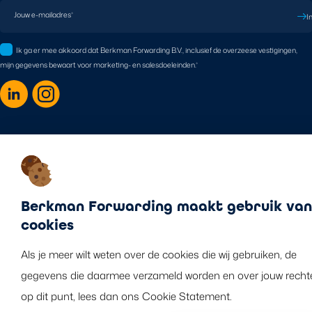
Jouw e-mailadres
*
I
Ik ga er mee akkoord dat Berkman Forwarding B.V., inclusief de overzeese vestigingen,
mijn gegevens bewaart voor marketing- en salesdoeleinden.
*
Disclaimer
Cookie policy
Privacy statement
©2026 Berkman Forwarding B.V. Alle rechten voorbehouden.
Berkman Forwarding maakt gebruik van
cookies
Als je meer wilt weten over de cookies die wij gebruiken, de
gegevens die daarmee verzameld worden en over jouw recht
op dit punt, lees dan ons Cookie Statement.