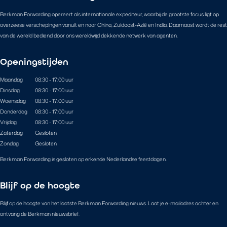
Berkman Forwarding opereert als internationale expediteur, waarbij de grootste focus ligt op
overzeese verschepingen vanuit en naar China, Zuidoost-Azië en India. Daarnaast wordt de rest
van de wereld bediend door ons wereldwijd dekkende netwerk van agenten.
Openingstijden
Maandag
08:30 - 17:00 uur
Dinsdag
08:30 - 17:00 uur
Woensdag
08:30 - 17:00 uur
Donderdag
08:30 - 17:00 uur
Vrijdag
08:30 - 17:00 uur
Zaterdag
Gesloten
Zondag
Gesloten
Berkman Forwarding is gesloten op erkende Nederlandse feestdagen.
Blijf op de hoogte
Blijf op de hoogte van het laatste Berkman Forwarding nieuws. Laat je e-mailadres achter en
ontvang de Berkman nieuwsbrief.