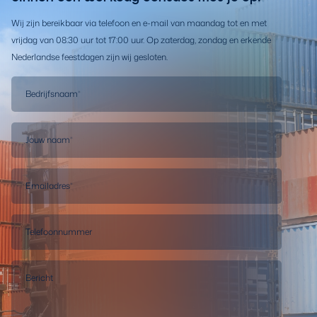
Wij zijn bereikbaar via telefoon en e-mail van maandag tot en met
vrijdag van 08:30 uur tot 17:00 uur. Op zaterdag, zondag en erkende
Nederlandse feestdagen zijn wij gesloten.
Bedrijfsnaam
*
Jouw naam
*
Emailadres
*
Telefoonnummer
Bericht