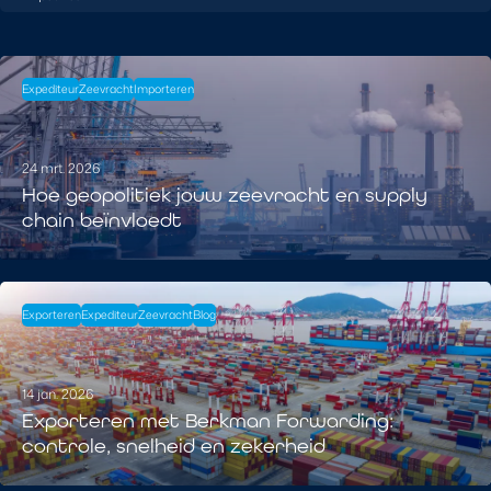
Expediteur
Zeevracht
Importeren
24 mrt. 2026
Hoe geopolitiek jouw zeevracht en supply
chain beïnvloedt
Exporteren
Expediteur
Zeevracht
Blog
14 jan. 2026
Exporteren met Berkman Forwarding:
controle, snelheid en zekerheid