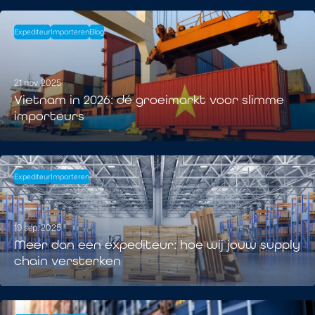
Expediteur
Importeren
Blog
21 nov. 2025
Vietnam in 2026: dé groeimarkt voor slimme
importeurs
Expediteur
Importeren
19 sep. 2025
Meer dan een expediteur: hoe wij jouw supply
chain versterken