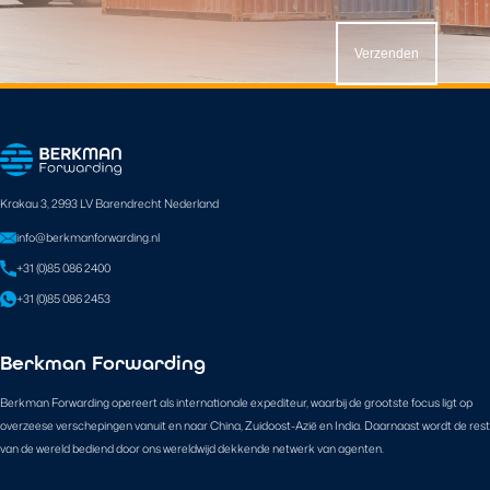
Verzenden
Krakau 3, 2993 LV Barendrecht Nederland
info@berkmanforwarding.nl
+31 (0)85 086 2400
+31 (0)85 086 2453
Berkman Forwarding
Berkman Forwarding opereert als internationale expediteur, waarbij de grootste focus ligt op
overzeese verschepingen vanuit en naar China, Zuidoost-Azië en India. Daarnaast wordt de rest
van de wereld bediend door ons wereldwijd dekkende netwerk van agenten.