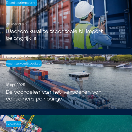
Expediteur
Importeren
28 mei 2025
Waarom kwaliteitscontrole bij import
belangrijk is
Vrachtvervoer
Expediteur
18 apr. 2025
De voordelen van het vervoeren van
containers per barge
Expediteur