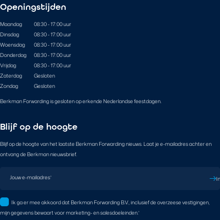
Openingstijden
Maandag
08:30 - 17:00 uur
Dinsdag
08:30 - 17:00 uur
Woensdag
08:30 - 17:00 uur
Donderdag
08:30 - 17:00 uur
Vrijdag
08:30 - 17:00 uur
Zaterdag
Gesloten
Zondag
Gesloten
Berkman Forwarding is gesloten op erkende Nederlandse feestdagen.
Blijf op de hoogte
Blijf op de hoogte van het laatste Berkman Forwarding nieuws. Laat je e-mailadres achter en
ontvang de Berkman nieuwsbrief.
Jouw e-mailadres
*
I
Ik ga er mee akkoord dat Berkman Forwarding B.V., inclusief de overzeese vestigingen,
mijn gegevens bewaart voor marketing- en salesdoeleinden.
*