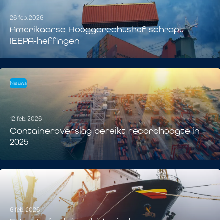
26 feb. 2026
Amerikaanse Hooggerechtshof schrapt
IEEPA‑heffingen
Nieuws
12 feb. 2026
Containeroverslag bereikt recordhoogte in
2025
6 feb. 2026