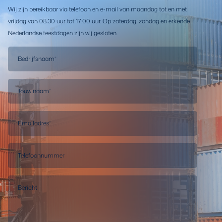
Wij zijn bereikbaar via telefoon en e-mail van maandag tot en met
vrijdag van 08:30 uur tot 17:00 uur. Op zaterdag, zondag en erkende
Nederlandse feestdagen zijn wij gesloten.
Bedrijfsnaam
*
Jouw naam
*
Emailadres
*
Telefoonnummer
Bericht