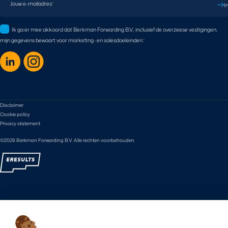
Jouw e-mailadres
*
I
Ik ga er mee akkoord dat Berkman Forwarding B.V., inclusief de overzeese vestigingen,
mijn gegevens bewaart voor marketing- en salesdoeleinden.
*
Disclaimer
Cookie policy
Privacy statement
©2026 Berkman Forwarding B.V. Alle rechten voorbehouden.