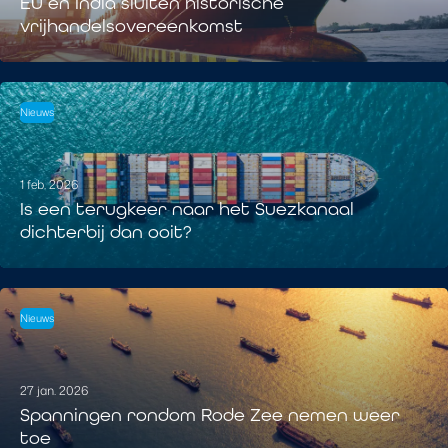
EU en India sluiten historische
vrijhandelsovereenkomst
Nieuws
1 feb. 2026
Is een terugkeer naar het Suezkanaal
dichterbij dan ooit?
Nieuws
27 jan. 2026
Spanningen rondom Rode Zee nemen weer
toe