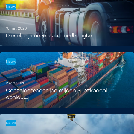
Nieuws
10 mrt. 2026
Dieselprijs bereikt recordhoogte
Nieuws
2 mrt. 2026
Containerrederijen mijden Suezkanaal
opnieuw
Nieuws