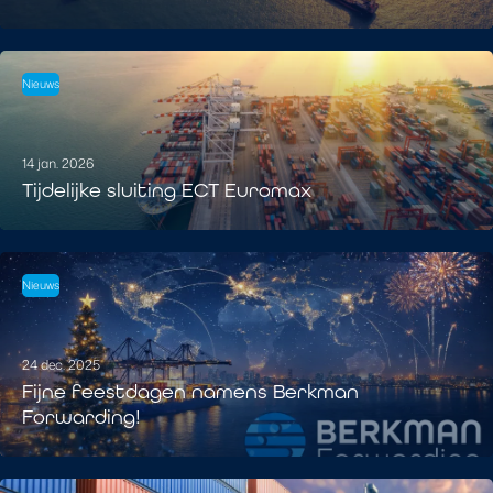
Nieuws
14 jan. 2026
Tijdelijke sluiting ECT Euromax
Nieuws
24 dec. 2025
Fijne feestdagen namens Berkman
Forwarding!