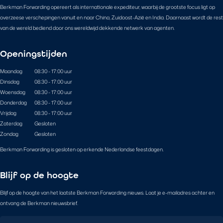
Berkman Forwarding opereert als internationale expediteur, waarbij de grootste focus ligt op
overzeese verschepingen vanuit en naar China, Zuidoost-Azië en India. Daarnaast wordt de rest
van de wereld bediend door ons wereldwijd dekkende netwerk van agenten.
Openingstijden
Maandag
08:30 - 17:00 uur
Dinsdag
08:30 - 17:00 uur
Woensdag
08:30 - 17:00 uur
Donderdag
08:30 - 17:00 uur
Vrijdag
08:30 - 17:00 uur
Zaterdag
Gesloten
Zondag
Gesloten
Berkman Forwarding is gesloten op erkende Nederlandse feestdagen.
Blijf op de hoogte
Blijf op de hoogte van het laatste Berkman Forwarding nieuws. Laat je e-mailadres achter en
ontvang de Berkman nieuwsbrief.